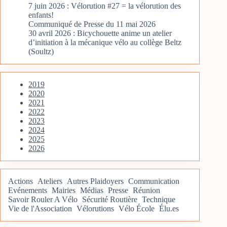
7 juin 2026 : Vélorution #27 = la vélorution des
enfants!
Communiqué de Presse du 11 mai 2026
30 avril 2026 : Bicychouette anime un atelier
d’initiation à la mécanique vélo au collège Beltz
(Soultz)
2019
2020
2021
2022
2023
2024
2025
2026
Actions
Ateliers
Autres Plaidoyers
Communication
Evénements
Mairies
Médias
Presse
Réunion
Savoir Rouler A Vélo
Sécurité Routière
Technique
Vie de l'Association
Vélorutions
Vélo École
Élu.es