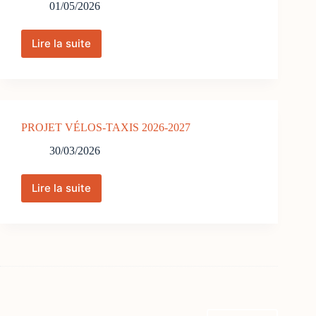
élèves
01/05/2026
de
sixième
du
Lire la suite
28
collège
avril
Grunewald
2026
(Guebwiller)
:
à
Bicychouette
la
vérifie
sécurité
PROJET VÉLOS-TAXIS 2026-2027
et
routière.
règle
30/03/2026
les
vélos
des
Lire la suite
PROJET
employés
VÉLOS-
de
TAXIS
Sharp
2026-
(Soultz)
2027
avant
le
défi
du
mois