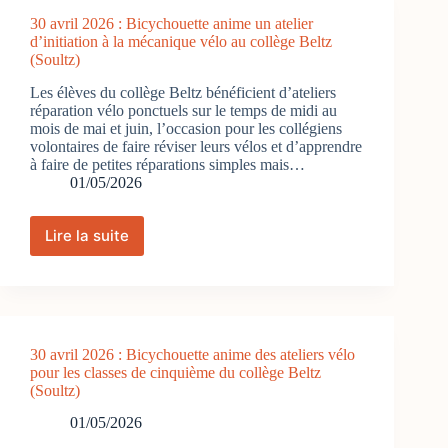
mai
30 avril 2026 : Bicychouette anime un atelier
2026
d’initiation à la mécanique vélo au collège Beltz
(Soultz)
Les élèves du collège Beltz bénéficient d’ateliers
réparation vélo ponctuels sur le temps de midi au
mois de mai et juin, l’occasion pour les collégiens
volontaires de faire réviser leurs vélos et d’apprendre
à faire de petites réparations simples mais…
01/05/2026
Lire la suite
30
avril
2026
:
Bicychouette
anime
30 avril 2026 : Bicychouette anime des ateliers vélo
un
pour les classes de cinquième du collège Beltz
atelier
(Soultz)
d’initiation
à
01/05/2026
la