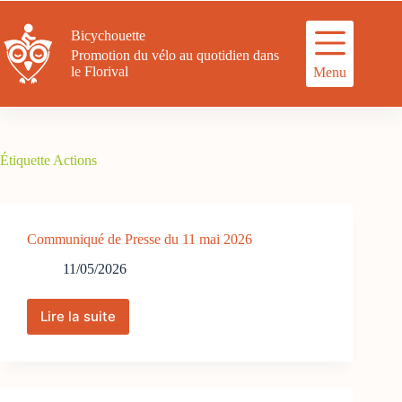
Passer
au
Bicychouette
contenu
Promotion du vélo au quotidien dans
le Florival
Menu
Étiquette
Actions
Communiqué de Presse du 11 mai 2026
11/05/2026
Lire la suite
Communiqué
de
Presse
du
11