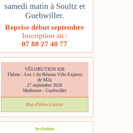
samedi matin à Soultz et
Guebwiller.
Reprise début septembre
Inscription au :
07 88 27 40 77
VÉLORUTION #28
Thème : Axe 1 du Réseau Vélo Express
de M2a
27 septembre 2026
Mulhouse - Guebwiller
Plus d'infos à suivre
Invitation