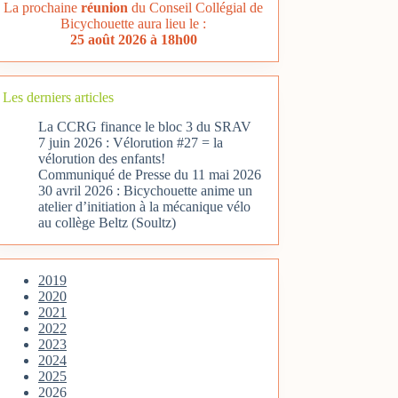
La prochaine
réunion
du Conseil Collégial de
Bicychouette aura lieu le :
25 août 2026 à 18h00
Les derniers articles
La CCRG finance le bloc 3 du SRAV
7 juin 2026 : Vélorution #27 = la
vélorution des enfants!
Communiqué de Presse du 11 mai 2026
30 avril 2026 : Bicychouette anime un
atelier d’initiation à la mécanique vélo
au collège Beltz (Soultz)
2019
2020
2021
2022
2023
2024
2025
2026