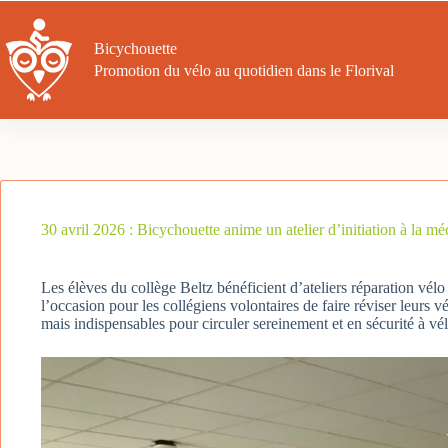
Passer
au
contenu
Bicychouette
Promotion du vélo au quotidien dans le Florival
30 avril 2026 : Bicychouette anime un atelier d’initiation à la m
Les élèves du collège Beltz bénéficient d’ateliers réparation vélo
l’occasion pour les collégiens volontaires de faire réviser leurs v
mais indispensables pour circuler sereinement et en sécurité à vél