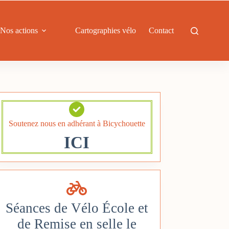
Nos actions
Cartographies vélo
Contact
Soutenez nous en adhérant à Bicychouette
ICI
Séances de Vélo École et
de Remise en selle le